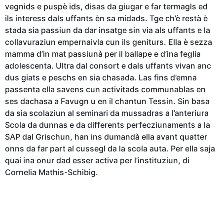
vegnids e puspè ids, disas da giugar e far termagls ed
ils interess dals uffants èn sa midads. Tge ch’è restà è
stada sia passiun da dar insatge sin via als uffants e la
collavuraziun empernaivla cun ils geniturs. Ella è sezza
mamma d’in mat passiunà per il ballape e d’ina feglia
adolescenta. Ultra dal consort e dals uffants vivan anc
dus giats e peschs en sia chasada. Las fins d’emna
passenta ella savens cun activitads communablas en
ses dachasa a Favugn u en il chantun Tessin. Sin basa
da sia scolaziun al seminari da mussadras a l’anteriura
Scola da dunnas e da differents perfecziunaments a la
SAP dal Grischun, han ins dumandà ella avant quatter
onns da far part al cussegl da la scola auta. Per ella saja
quai ina onur dad esser activa per l’instituziun, di
Cornelia Mathis-Schibig.