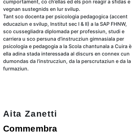
cumportament, co ch’ellas ed els pon reagir a sfidas e
vegnan sustegnids en lur svilup.
Tant sco docenta per psicologia pedagogica (accent
educaziun e svilup, Institut sec I & II) a la SAP FHNW,
sco cussegliadra diplomada per professiun, studi e
carriera u sco persuna d’instrucziun gimnasiala per
psicologia e pedagogia a la Scola chantunala a Cuira è
ella adina stada interessada al discurs en connex cun
dumondas da l’instrucziun, da la perscrutaziun e da la
furmaziun.
Aita Zanetti
Commembra