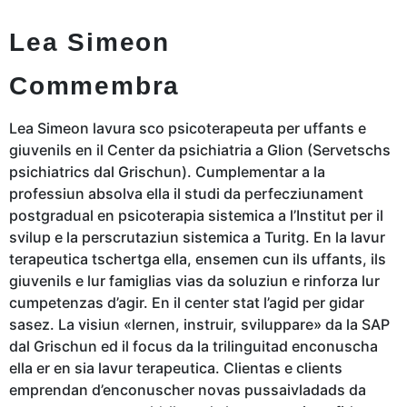
Lea Simeon
Commembra
Lea Simeon lavura sco psicoterapeuta per uffants e
giuvenils en il Center da psichiatria a Glion (Servetschs
psichiatrics dal Grischun). Cumplementar a la
professiun absolva ella il studi da perfecziunament
postgradual en psicoterapia sistemica a l’Institut per il
svilup e la perscrutaziun sistemica a Turitg. En la lavur
terapeutica tschertga ella, ensemen cun ils uffants, ils
giuvenils e lur famiglias vias da soluziun e rinforza lur
cumpetenzas d’agir. En il center stat l’agid per gidar
sasez. La visiun «lernen, instruir, sviluppare» da la SAP
dal Grischun ed il focus da la trilinguitad enconuscha
ella er en sia lavur terapeutica. Clientas e clients
emprendan d’enconuscher novas pussaivladads da