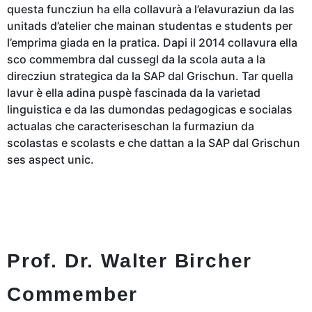
questa funcziun ha ella collavurà a l’elavuraziun da las
unitads d’atelier che mainan studentas e students per
l’emprima giada en la pratica. Dapi il 2014 collavura ella
sco commembra dal cussegl da la scola auta a la
direcziun strategica da la SAP dal Grischun. Tar quella
lavur è ella adina puspè fascinada da la varietad
linguistica e da las dumondas pedagogicas e socialas
actualas che caracteriseschan la furmaziun da
scolastas e scolasts e che dattan a la SAP dal Grischun
ses aspect unic.
Prof. Dr. Walter Bircher
Commember