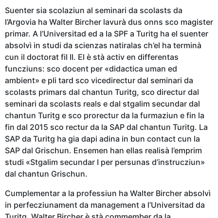
Suenter sia scolaziun al seminari da scolasts da
l’Argovia ha Walter Bircher lavurà dus onns sco magister
primar. A l’Universitad ed a la SPF a Turitg ha el suenter
absolvì in studi da scienzas natiralas ch’el ha terminà
cun il doctorat fil II. El è stà activ en differentas
funcziuns: sco docent per «didactica uman ed
ambient» e pli tard sco vicedirectur dal seminari da
scolasts primars dal chantun Turitg, sco directur dal
seminari da scolasts reals e dal stgalim secundar dal
chantun Turitg e sco prorectur da la furmaziun e fin la
fin dal 2015 sco rectur da la SAP dal chantun Turitg. La
SAP da Turitg ha gia dapi adina in bun contact cun la
SAP dal Grischun. Ensemen han ellas realisà l’emprim
studi «Stgalim secundar I per persunas d’instrucziun»
dal chantun Grischun.
Cumplementar a la professiun ha Walter Bircher absolvì
in perfecziunament da management a l’Universitad da
Turitg.
Walter Bircher è
stà
commember da la