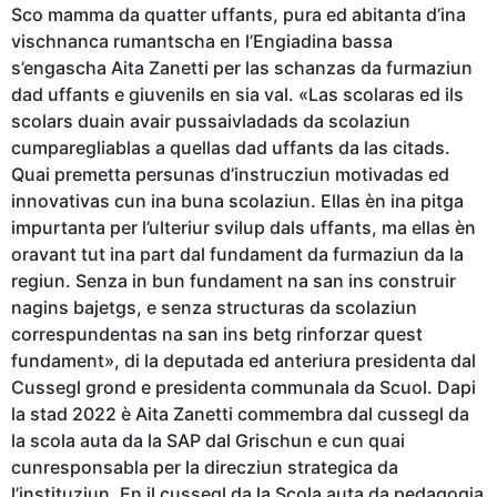
Sco mamma da quatter uffants, pura ed abitanta d’ina
vischnanca rumantscha en l’Engiadina bassa
s’engascha Aita Zanetti per las schanzas da furmaziun
dad uffants e giuvenils en sia val. «Las scolaras ed ils
scolars duain avair pussaivladads da scolaziun
cumparegliablas a quellas dad uffants da las citads.
Quai premetta persunas d’instrucziun motivadas ed
innovativas cun ina buna scolaziun. Ellas èn ina pitga
impurtanta per l’ulteriur svilup dals uffants, ma ellas èn
oravant tut ina part dal fundament da furmaziun da la
regiun. Senza in bun fundament na san ins construir
nagins bajetgs, e senza structuras da scolaziun
correspundentas na san ins betg rinforzar quest
fundament», di la deputada ed anteriura presidenta dal
Cussegl grond e presidenta communala da Scuol. Dapi
la stad 2022 è Aita Zanetti commembra dal cussegl da
la scola auta da la SAP dal Grischun e cun quai
cunresponsabla per la direcziun strategica da
l’instituziun. En il cussegl da la Scola auta da pedagogia