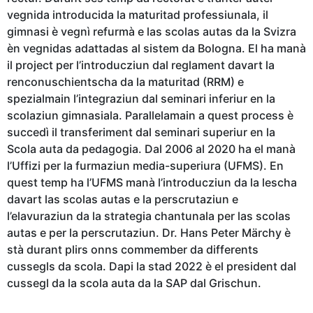
vegnida introducida la maturitad professiunala, il
gimnasi è vegnì refurmà e las scolas autas da la Svizra
èn vegnidas adattadas al sistem da Bologna. El ha manà
il project per l’introducziun dal reglament davart la
renconuschientscha da la maturitad (RRM) e
spezialmain l’integraziun dal seminari inferiur en la
scolaziun gimnasiala. Parallelamain a quest process è
succedì il transferiment dal seminari superiur en la
Scola auta da pedagogia. Dal 2006 al 2020 ha el manà
l’Uffizi per la furmaziun media-superiura (UFMS). En
quest temp ha l’UFMS manà l’introducziun da la lescha
davart las scolas autas e la perscrutaziun e
l’elavuraziun da la strategia chantunala per las scolas
autas e per la perscrutaziun. Dr. Hans Peter Märchy è
stà durant plirs onns commember da differents
cussegls da scola. Dapi la stad 2022 è el president dal
cussegl da la scola auta da la SAP dal Grischun.