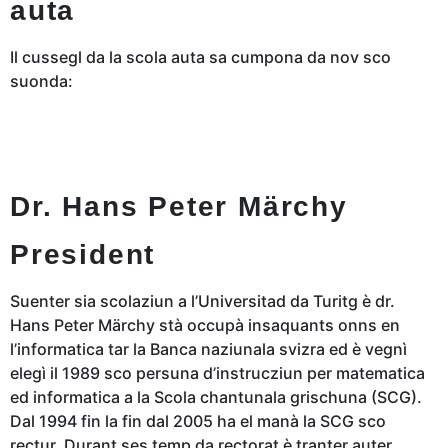
auta
Il cussegl da la scola auta sa cumpona da nov sco
suonda:
Dr. Hans Peter Märchy
President
Suenter sia scolaziun a l’Universitad da Turitg è dr.
Hans Peter Märchy stà occupà insaquants onns en
l’informatica tar la Banca naziunala svizra ed è vegnì
elegì il 1989 sco persuna d’instrucziun per matematica
ed informatica a la Scola chantunala grischuna (SCG).
Dal 1994 fin la fin dal 2005 ha el manà la SCG sco
rectur. Durant ses temp da rectorat è tranter auter