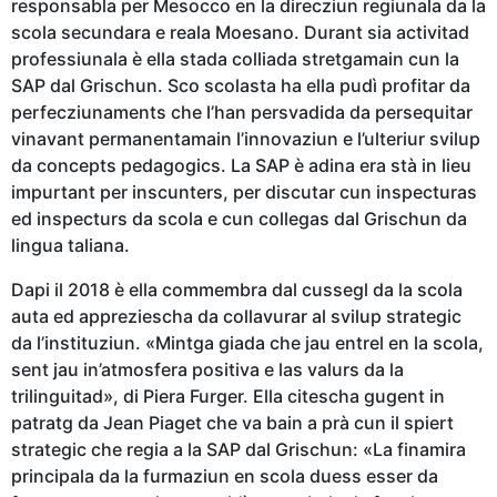
responsabla per Mesocco en la direcziun regiunala da la
scola secundara e reala Moesano. Durant sia activitad
professiunala è ella stada colliada stretgamain cun la
SAP dal Grischun. Sco scolasta ha ella pudì profitar da
perfecziunaments che l’han persvadida da persequitar
vinavant permanentamain l’innovaziun e l’ulteriur svilup
da concepts pedagogics. La SAP è adina era stà in lieu
impurtant per inscunters, per discutar cun inspecturas
ed inspecturs da scola e cun collegas dal Grischun da
lingua taliana.
Dapi il 2018 è ella commembra dal cussegl da la scola
auta ed appreziescha da collavurar al svilup strategic
da l’instituziun. «Mintga giada che jau entrel en la scola,
sent jau in’atmosfera positiva e las valurs da la
trilinguitad», di Piera Furger. Ella citescha gugent in
patratg da Jean Piaget che va bain a prà cun il spiert
strategic che regia a la SAP dal Grischun: «La finamira
principala da la furmaziun en scola duess esser da