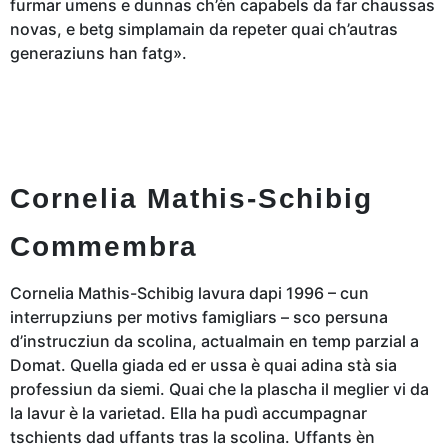
furmar umens e dunnas ch’èn capabels da far chaussas
novas, e betg simplamain da repeter quai ch’autras
generaziuns han fatg».
Cornelia Mathis-Schibig
Commembra
Cornelia Mathis-Schibig lavura dapi 1996 – cun
interrupziuns per motivs famigliars – sco persuna
d’instrucziun da scolina, actualmain en temp parzial a
Domat. Quella giada ed er ussa è quai adina stà sia
professiun da siemi. Quai che la plascha il meglier vi da
la lavur è la varietad. Ella ha pudì accumpagnar
tschients dad uffants tras la scolina. Uffants èn