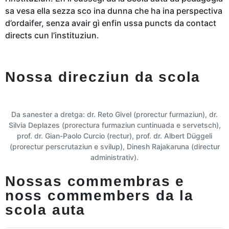
sa vesa ella sezza sco ina dunna che ha ina perspectiva
d’ordaifer, senza avair gì enfin ussa puncts da contact
directs cun l’instituziun.
Nossa direcziun da scola
Da sanester a dretga: dr. Reto Givel (prorectur furmaziun), dr.
Silvia Deplazes (prorectura furmaziun cuntinuada e servetsch),
prof. dr. Gian-Paolo Curcio (rectur), prof. dr. Albert Düggeli
(prorectur perscrutaziun e svilup), Dinesh Rajakaruna (directur
administrativ).
Nossas commembras e
noss commembers da la
scola auta