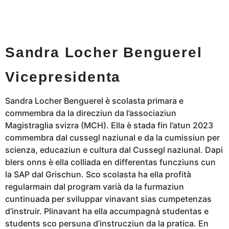
Sandra Locher Benguerel
Vicepresidenta
Sandra Locher Benguerel è scolasta primara e
commembra da la direcziun da l’associaziun
Magistraglia svizra (MCH). Ella è stada fin l’atun 2023
commembra dal cussegl naziunal e da la cumissiun per
scienza, educaziun e cultura dal Cussegl naziunal. Dapi
blers onns è ella colliada en differentas funcziuns cun
la SAP dal Grischun. Sco scolasta ha ella profità
regularmain dal program varià da la furmaziun
cuntinuada per sviluppar vinavant sias cumpetenzas
d’instruir. Plinavant ha ella accumpagnà studentas e
students sco persuna d’instrucziun da la pratica. En