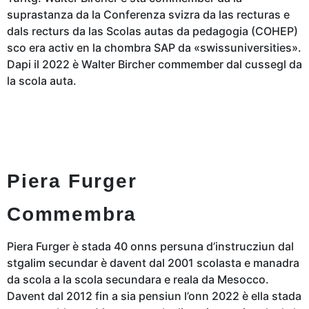
suprastanza da la Conferenza svizra da las recturas e
dals recturs da las Scolas autas da pedagogia (COHEP)
sco era
activ
en
la chombra SAP da «swissuniversities».
Dapi il 2022 è Walter Bircher commember dal cussegl da
la scola auta.
Piera Furger
Commembra
Piera Furger è stada 40 onns persuna d’instrucziun dal
stgalim secundar è davent dal 2001 scolasta e manadra
da scola a la scola secundara e reala da Mesocco.
Davent dal 2012 fin a sia pensiun l’onn 2022 è ella stada