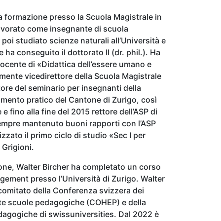
 formazione presso la Scuola Magistrale in
lavorato come insegnante di scuola
poi studiato scienze naturali all’Università e
 ha conseguito il dottorato II (dr. phil.). Ha
 docente di «Didattica dell’essere umano e
mente vicedirettore della Scuola Magistrale
tore del seminario per insegnanti della
amento pratico del Cantone di Zurigo, così
 fino alla fine del 2015 rettore dell’ASP di
sempre mantenuto buoni rapporti con l’ASP
zzato il primo ciclo di studio «Sec I per
 Grigioni.
ione, Walter Bircher ha completato un corso
ement presso l’Università di Zurigo. Walter
comitato della Conferenza svizzera dei
e alte scuole pedagogiche (COHEP) e della
dagogiche di swissuniversities. Dal 2022 è