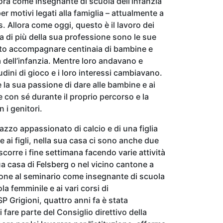
ora come insegnante di scuola dell’infanzia
er motivi legati alla famiglia – attualmente a
 Allora come oggi, questo è il lavoro dei
a di più della sua professione sono le sue
uto accompagnare centinaia di bambine e
 dell’infanzia. Mentre loro andavano e
udini di gioco e i loro interessi cambiavano.
è la sua passione di dare alle bambine e ai
 con sé durante il proprio percorso e la
 i genitori.
azzo appassionato di calcio e di una figlia
e ai figli, nella sua casa ci sono anche due
scorre i fine settimana facendo varie attività
ua casa di Felsberg o nel vicino cantone a
ione al seminario come insegnante di scuola
la femminile e ai vari corsi di
 Grigioni, quattro anni fa è stata
i fare parte del Consiglio direttivo della