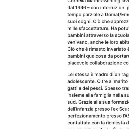
Cornelia Mathis-Schibig lav
dal 1996 – con interruzioni p
tempo parziale a Domat/Ems.
suoi sogni. Ciò che apprezz
mille sfaccettature. Ha pot
bambini attraverso la scuola
venivano, anche le loro abit
Ciò che è rimasto invariato 
bambini qualcosa da portare
piacevole collaborazione con
Lei stessa è madre di un rag
adolescente. Oltre al marito 
gatti e dei pesci. Spesso tra
insieme alla famiglia nella s
sud. Grazie alla sua formaz
dell’infanzia presso l’ex Scuo
perfezionamento presso l’ASP
contattata con la richiesta d