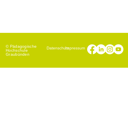
Furmaziun cunti-nuada e
servetsch
Prorectorat
Furmaziun
© Pädagogische
Datenschutz
Impressum
Hochschule
Graubünden