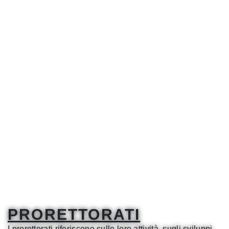
PRORETTORATI
I prorettorati riferiscono sulle loro attività, sugli sviluppi